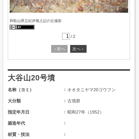
和歌山県立紀伊風土記の丘撮影
/
2
‹
前へ
次へ
›
大谷山20号墳
名称（ヨミ）
オオタニヤマ20ゴウフン
大分類
古墳群
指定年月日
昭和27年（1952）
築造年代
材質・技法