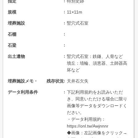
指定
特別史跡
規模
11×11m
埋葬施設
竪穴式石室
石棚
石梁
出土遺物
竪穴式石室：鉄鎌、人骨など
墳丘：埴輪、須恵器、土師器高
坏など
埋葬施設メモ・ 残存状況
天井石欠失
データ利用条件
下記利用規約をお読みいただ
き、同意いただける場合に限り
画像等データをダウンロードく
ださい。
・データ利用規約：
https://onl.tw/Awjnnnr
◆画像：左記画像をクリック→