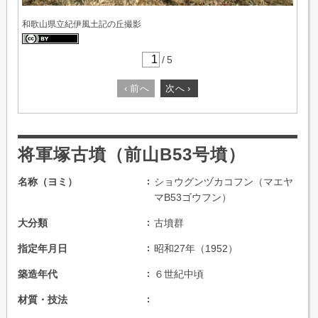
和歌山県立紀伊風土記の丘撮影
/
5
‹
前へ
次へ
›
将軍塚古墳（前山B53号墳）
名称（ヨミ）
ショウグンヅカコフン（マエヤ
マB53ゴウフン）
大分類
古墳群
指定年月日
昭和27年（1952）
築造年代
６世紀中頃
材質・技法