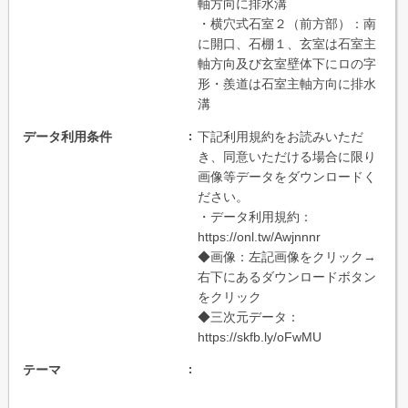
軸方向に排水溝
・横穴式石室２（前方部）：南
に開口、石棚１、玄室は石室主
軸方向及び玄室壁体下にロの字
形・羨道は石室主軸方向に排水
溝
データ利用条件
下記利用規約をお読みいただ
き、同意いただける場合に限り
画像等データをダウンロードく
ださい。
・データ利用規約：
https://onl.tw/Awjnnnr
◆画像：左記画像をクリック→
右下にあるダウンロードボタン
をクリック
◆三次元データ：
https://skfb.ly/oFwMU
テーマ