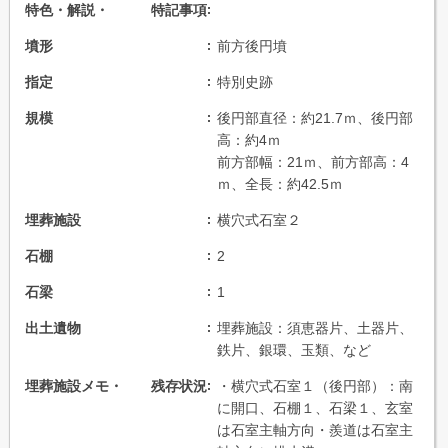
特色・解説・ 特記事項
墳形
前方後円墳
指定
特別史跡
規模
後円部直径：約21.7ｍ、後円部
高：約4ｍ
前方部幅：21ｍ、前方部高：4
ｍ、全長：約42.5ｍ
埋葬施設
横穴式石室２
石棚
2
石梁
1
出土遺物
埋葬施設：須恵器片、土器片、
鉄片、銀環、玉類、など
埋葬施設メモ・ 残存状況
・横穴式石室１（後円部）：南
に開口、石棚１、石梁１、玄室
は石室主軸方向・羨道は石室主