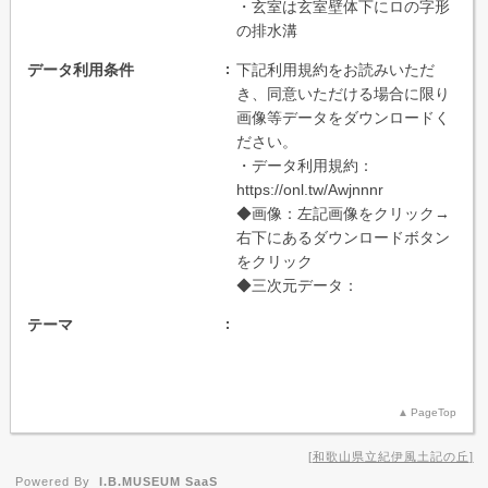
・玄室は玄室壁体下にロの字形
の排水溝
データ利用条件
下記利用規約をお読みいただ
き、同意いただける場合に限り
画像等データをダウンロードく
ださい。
・データ利用規約：
https://onl.tw/Awjnnnr
◆画像：左記画像をクリック→
右下にあるダウンロードボタン
をクリック
◆三次元データ：
テーマ
PageTop
和歌山県立紀伊風土記の丘
Powered By
I.B.MUSEUM SaaS