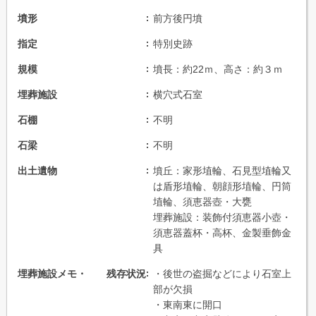
墳形
前方後円墳
指定
特別史跡
規模
墳長：約22ｍ、高さ：約３ｍ
埋葬施設
横穴式石室
石棚
不明
石梁
不明
出土遺物
墳丘：家形埴輪、石見型埴輪又
は盾形埴輪、朝顔形埴輪、円筒
埴輪、須恵器壺・大甕
埋葬施設：装飾付須恵器小壺・
須恵器蓋杯・高杯、金製垂飾金
具
埋葬施設メモ・ 残存状況
・後世の盗掘などにより石室上
部が欠損
・東南東に開口