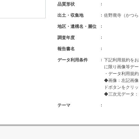
品質形状
出土・収集地
佐野廃寺（かつら
地区・遺構名・層位
調査年度
報告書名
データ利用条件
下記利用規約をお
に限り画像等デー
・データ利用規約：http
◆画像：左記画像
ドボタンをクリッ
◆三次元データ：https
テーマ