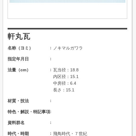
軒丸瓦
名称（ヨミ）
ノキマルガワラ
指定年月日
法量（cm）
瓦当径：18.8
内区径：15.1
中房径：6.4
長さ：15.1
材質・技法
特色・解説・特記事項
資料群名
時代・時期
飛鳥時代・７世紀