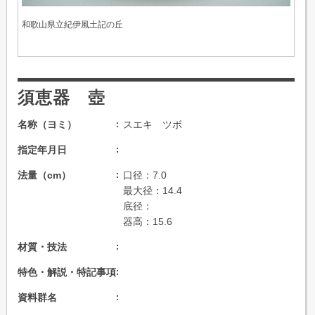
和歌山県立紀伊風土記の丘
須恵器 壺
名称（ヨミ）
スエキ ツボ
指定年月日
法量（cm）
口径：7.0
最大径：14.4
底径：
器高：15.6
材質・技法
特色・解説・特記事項
資料群名