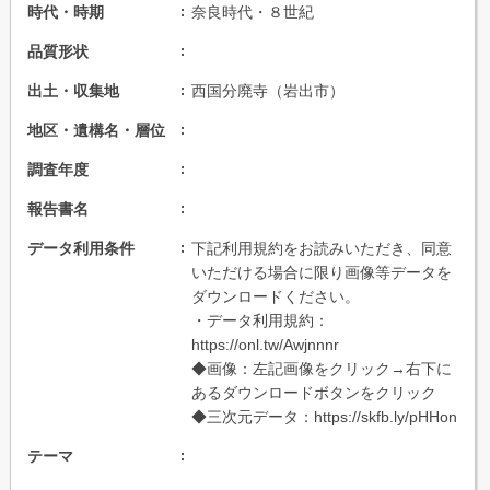
時代・時期
奈良時代・８世紀
品質形状
出土・収集地
西国分廃寺（岩出市）
地区・遺構名・層位
調査年度
報告書名
データ利用条件
下記利用規約をお読みいただき、同意
いただける場合に限り画像等データを
ダウンロードください。
・データ利用規約：
https://onl.tw/Awjnnnr
◆画像：左記画像をクリック→右下に
あるダウンロードボタンをクリック
◆三次元データ：https://skfb.ly/pHHon
テーマ