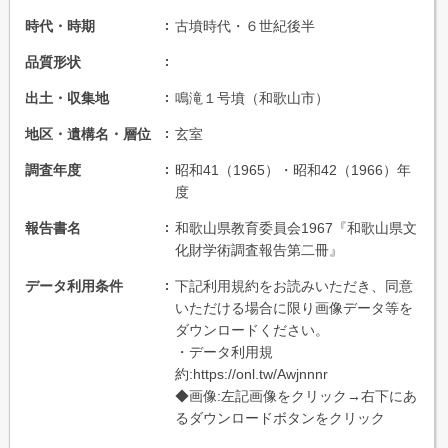
時代・時期
古墳時代・６世紀後半
品質形状
出土・収集地
鳴滝１号墳（和歌山市）
地区・遺構名・層位
玄室
調査年度
昭和41（1965）・昭和42（1966）年
度
報告書名
和歌山県教育委員会1967『和歌山県文
化財学術調査報告第二冊』
データ利用条件
下記利用規約をお読みいただき、同意
いただける場合に限り画像データ等を
ダウンロードください。
・データ利用規
約:https://onl.tw/Awjnnnr
◆画像:左記画像をクリック→右下にあ
るダウンロードボタンをクリック