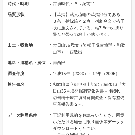
時代・時期
古墳時代・６世紀前半
品質形状
【草摺】武人埴輪の草摺部分である。
３条一括沈線と２点一括刺突文で格子
状に施文されている。幅7.8cmの折り
畳んだ帯状の粘土が貼り付く。
出土・収集地
大日山35号墳（岩橋千塚古墳群・和歌
山市）・西造出
地区・遺構名・層位
南西部
調査年度
平成15年（2003）～17年（2005）
報告書名
和歌山県立紀伊風土記の丘編2013『大
日山35号墳発掘調査報告書－ 特別史
跡岩橋千塚古墳群発掘調査・保存整備
事業報告書 2－』
データ利用条件
下記利用規約をお読みいただき、同意
いただける場合に限り画像等データを
ダウンロードください。
・データ利用規約：