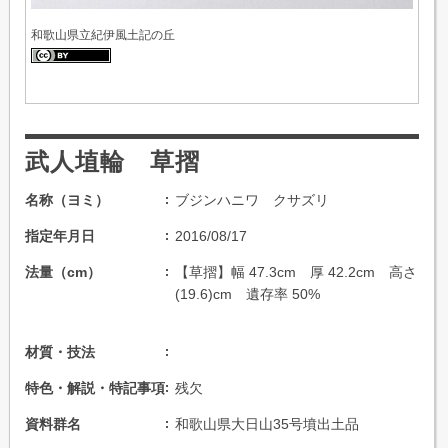
和歌山県立紀伊風土記の丘
武人埴輪 草摺
名称（ヨミ）
ブジンハニワ クサズリ
指定年月日
2016/08/17
法量（cm）
【草摺】幅 47.3cm 厚 42.2cm 高さ
(19.6)cm 遺存率 50%
材質・技法
特色・解説・特記事項
残欠
資料群名
和歌山県大日山35号墳出土品