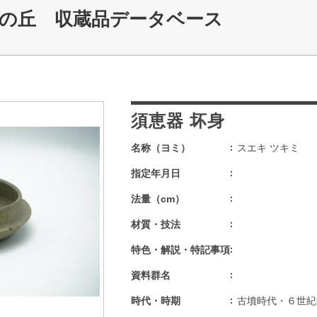
記の丘 収蔵品データベース
須恵器 坏身
名称（ヨミ）
スエキ ツキミ
指定年月日
法量（cm）
材質・技法
特色・解説・特記事項
資料群名
時代・時期
古墳時代・６世紀