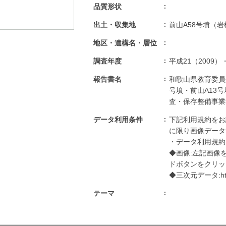
品質形状
出土・収集地
前山A58号墳（
地区・遺構名・層位
調査年度
平成21（2009）
報告書名
和歌山県教育委員会
号墳・前山A13
査・保存整備事業
データ利用条件
下記利用規約をお
に限り画像データ
・データ利用規約:http
◆画像:左記画像
ドボタンをクリッ
◆三次元データ:https:
テーマ