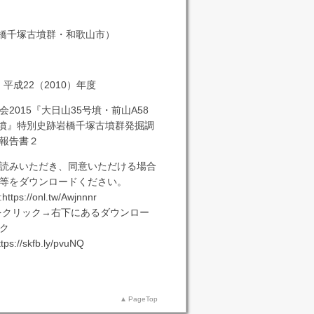
岩橋千塚古墳群・和歌山市）
・平成22（2010）年度
2015『大日山35号墳・前山A58
号墳』特別史跡岩橋千塚古墳群発掘調
報告書２
読みいただき、同意いただける場合
等をダウンロードください。
s://onl.tw/Awjnnnr
をクリック→右下にあるダウンロー
ク
//skfb.ly/pvuNQ
PageTop