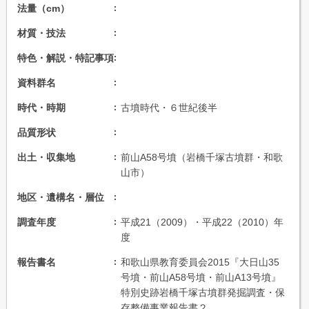
法量（cm）
材質・技法
特色・解説・特記事項
資料群名
時代・時期
古墳時代・６世紀後半
品質形状
出土・収集地
前山A58号墳（岩橋千塚古墳群・和歌
山市）
地区・遺構名・層位
調査年度
平成21（2009）・平成22（2010）年
度
報告書名
和歌山県教育委員会2015『大日山35
号墳・前山A58号墳・前山A13号墳』
特別史跡岩橋千塚古墳群発掘調査・保
存整備事業報告書２