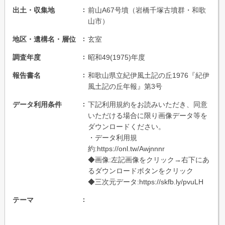
出土・収集地
前山A67号墳（岩橋千塚古墳群・和歌
山市）
地区・遺構名・層位
玄室
調査年度
昭和49(1975)年度
報告書名
和歌山県立紀伊風土記の丘1976『紀伊
風土記の丘年報』第3号
データ利用条件
下記利用規約をお読みいただき、同意
いただける場合に限り画像データ等を
ダウンロードください。
・データ利用規
約:https://onl.tw/Awjnnnr
◆画像:左記画像をクリック→右下にあ
るダウンロードボタンをクリック
◆三次元データ:https://skfb.ly/pvuLH
テーマ