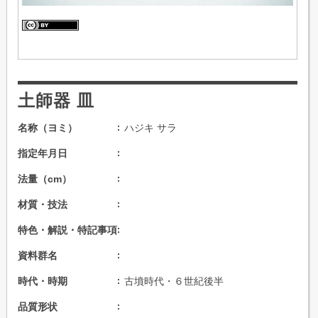
土師器 皿
名称（ヨミ）
ハジキ サラ
指定年月日
法量（cm）
材質・技法
特色・解説・特記事項
資料群名
時代・時期
古墳時代・６世紀後半
品質形状