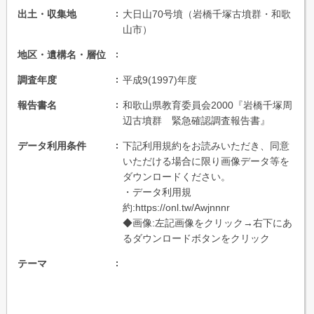
出土・収集地
大日山70号墳（岩橋千塚古墳群・和歌
山市）
地区・遺構名・層位
調査年度
平成9(1997)年度
報告書名
和歌山県教育委員会2000『岩橋千塚周
辺古墳群 緊急確認調査報告書』
データ利用条件
下記利用規約をお読みいただき、同意
いただける場合に限り画像データ等を
ダウンロードください。
・データ利用規
約:https://onl.tw/Awjnnnr
◆画像:左記画像をクリック→右下にあ
るダウンロードボタンをクリック
テーマ