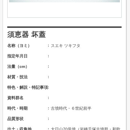
須恵器 坏蓋
名称（ヨミ）
スエキ ツキフタ
指定年月日
法量（cm）
材質・技法
特色・解説・特記事項
資料群名
時代・時期
古墳時代・６世紀前半
品質形状
出土・収集地
大日山70号墳（岩橋千塚古墳群・和歌