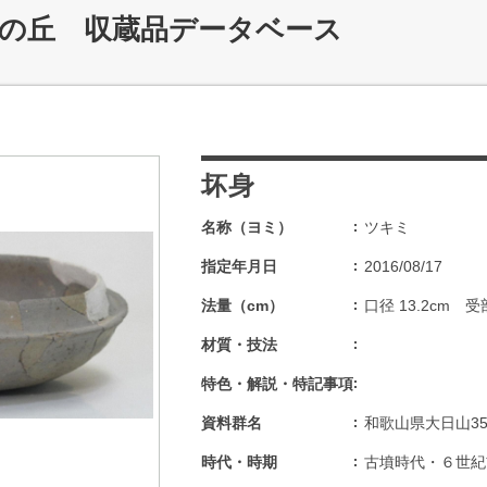
記の丘 収蔵品データベース
坏身
名称（ヨミ）
ツキミ
指定年月日
2016/08/17
法量（cm）
口径 13.2cm 受部
材質・技法
特色・解説・特記事項
資料群名
和歌山県大日山3
時代・時期
古墳時代・６世紀