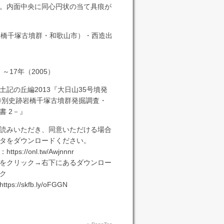
。内面中央に同心円状の当て具痕が
岩橋千塚古墳群・和歌山市）・西造出
）～17年（2005）
土記の丘編2013『大日山35号墳発
特別史跡岩橋千塚古墳群発掘調査・
書 2－』
読みいただき、同意いただける場合
タをダウンロードください。
s://onl.tw/Awjnnnr
をクリック→右下にあるダウンロー
ク
://skfb.ly/oFGGN