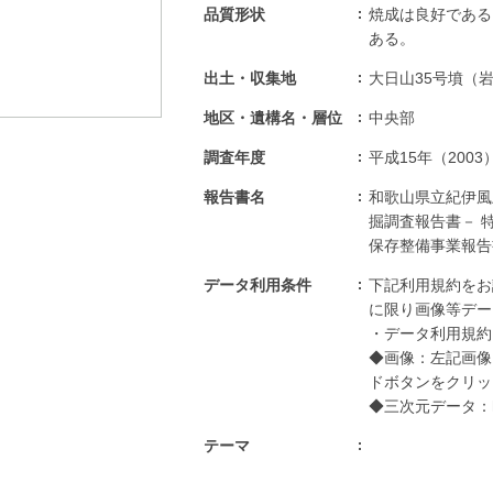
品質形状
焼成は良好である
ある。
出土・収集地
大日山35号墳（
地区・遺構名・層位
中央部
調査年度
平成15年（2003
報告書名
和歌山県立紀伊風
掘調査報告書－ 
保存整備事業報告
データ利用条件
下記利用規約をお
に限り画像等デー
・データ利用規約：http
◆画像：左記画像
ドボタンをクリッ
◆三次元データ：https
テーマ