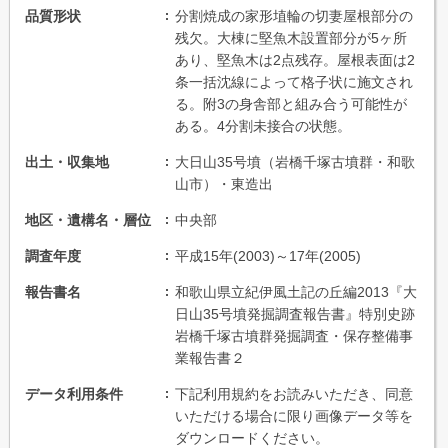
品質形状
分割焼成の家形埴輪の切妻屋根部分の
残欠。大棟に堅魚木設置部分が5ヶ所
あり、堅魚木は2点残存。屋根表面は2
条一括沈線によって格子状に施文され
る。附3の身舎部と組み合う可能性が
ある。4分割未接合の状態。
出土・収集地
大日山35号墳（岩橋千塚古墳群・和歌
山市）・東造出
地区・遺構名・層位
中央部
調査年度
平成15年(2003)～17年(2005)
報告書名
和歌山県立紀伊風土記の丘編2013『大
日山35号墳発掘調査報告書』特別史跡
岩橋千塚古墳群発掘調査・保存整備事
業報告書２
データ利用条件
下記利用規約をお読みいただき、同意
いただける場合に限り画像データ等を
ダウンロードください。