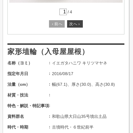
/
4
‹
前へ
次へ
›
家形埴輪（入母屋屋根）
名称（ヨミ）
イエガタハニワ キリツマヤネ
指定年月日
2016/08/17
法量（cm）
幅(67.1)、厚さ(30.0)、高さ(30.8)
材質・技法
特色・解説・特記事項
資料群名
和歌山県大日山35号墳出土品
時代・時期
古墳時代・６世紀前半