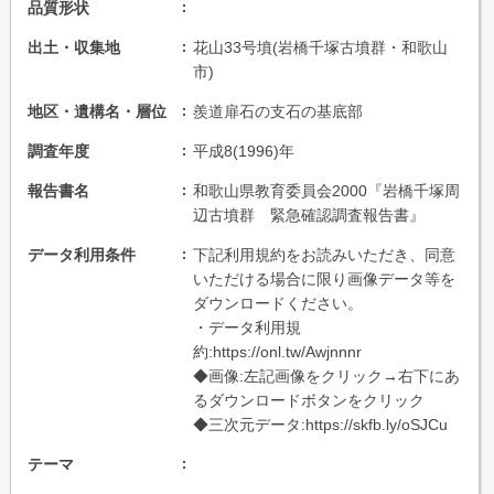
品質形状
出土・収集地
花山33号墳(岩橋千塚古墳群・和歌山
市)
地区・遺構名・層位
羨道扉石の支石の基底部
調査年度
平成8(1996)年
報告書名
和歌山県教育委員会2000『岩橋千塚周
辺古墳群 緊急確認調査報告書』
データ利用条件
下記利用規約をお読みいただき、同意
いただける場合に限り画像データ等を
ダウンロードください。
・データ利用規
約:https://onl.tw/Awjnnnr
◆画像:左記画像をクリック→右下にあ
るダウンロードボタンをクリック
◆三次元データ:https://skfb.ly/oSJCu
テーマ