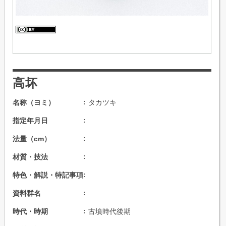
高坏
名称（ヨミ）
タカツキ
指定年月日
法量（cm）
材質・技法
特色・解説・特記事項
資料群名
時代・時期
古墳時代後期