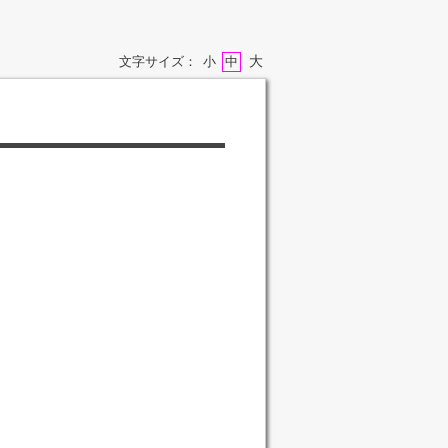
大
文字サイズ：
小
中