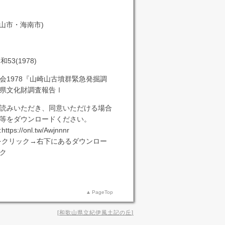
山市・海南市)
和53(1978)
会1978『山崎山古墳群緊急発掘調
県文化財調査報告Ⅰ
読みいただき、同意いただける場合
等をダウンロードください。
s://onl.tw/Awjnnnr
をクリック→右下にあるダウンロー
ク
PageTop
和歌山県立紀伊風土記の丘