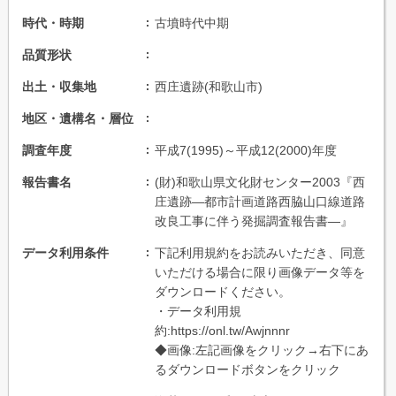
時代・時期
古墳時代中期
品質形状
出土・収集地
西庄遺跡(和歌山市)
地区・遺構名・層位
調査年度
平成7(1995)～平成12(2000)年度
報告書名
(財)和歌山県文化財センター2003『西
庄遺跡―都市計画道路西脇山口線道路
改良工事に伴う発掘調査報告書―』
データ利用条件
下記利用規約をお読みいただき、同意
いただける場合に限り画像データ等を
ダウンロードください。
・データ利用規
約:https://onl.tw/Awjnnnr
◆画像:左記画像をクリック→右下にあ
るダウンロードボタンをクリック