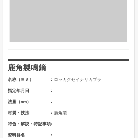
鹿角製鳴鏑
名称（ヨミ）
ロッカクセイナリカブラ
指定年月日
法量（cm）
材質・技法
鹿角製
特色・解説・特記事項
資料群名