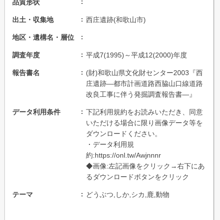
品質形状
出土・収集地
西庄遺跡(和歌山市)
地区・遺構名・層位
調査年度
平成7(1995)～平成12(2000)年度
報告書名
(財)和歌山県文化財センター2003『西
庄遺跡―都市計画道路西脇山口線道路
改良工事に伴う発掘調査報告書―』
データ利用条件
下記利用規約をお読みいただき、同意
いただける場合に限り画像データ等を
ダウンロードください。
・データ利用規
約:https://onl.tw/Awjnnnr
◆画像:左記画像をクリック→右下にあ
るダウンロードボタンをクリック
テーマ
どうぶつ,しか,シカ,鹿,動物