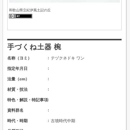
和歌山県立紀伊風土記の丘
手づくね土器 椀
名称（ヨミ）
テヅクネドキ ワン
指定年月日
法量（cm）
材質・技法
特色・解説・特記事項
資料群名
時代・時期
古墳時代中期