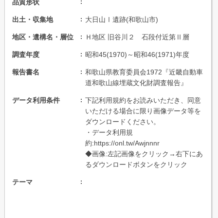
品質形状
出土・収集地
大日山Ⅰ遺跡(和歌山市)
地区・遺構名・層位
Ｈ地区 旧谷川２ 石段付近第Ⅱ層
調査年度
昭和45(1970)～昭和46(1971)年度
報告書名
和歌山県教育委員会1972『近畿自動車
道和歌山線埋蔵文化財調査報告』
データ利用条件
下記利用規約をお読みいただき、同意
いただける場合に限り画像データ等を
ダウンロードください。
・データ利用規
約:https://onl.tw/Awjnnnr
◆画像:左記画像をクリック→右下にあ
るダウンロードボタンをクリック
テーマ