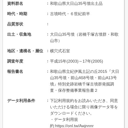
資料群名
和歌山県大日山35号墳出土品
時代・時期
古墳時代・６世紀前半
品質形状
出土・収集地
大日山35号墳（岩橋千塚古墳群・和歌
山市）
地区・遺構名・層位
横穴式石室
調査年度
平成15年(2003)～17年(2005)
報告書名
和歌山県立紀伊風土記の丘2015『大日
山35号墳・前山A58号墳・前山A13号
墳』特別史跡岩橋千塚古墳群発掘調
査・保存整備事業報告書２
データ利用条件
下記利用規約をお読みいただき、同意
いただける場合に限り画像データ等を
ダウンロードください。
・データ利用規
約:https://onl.tw/Awjnnnr