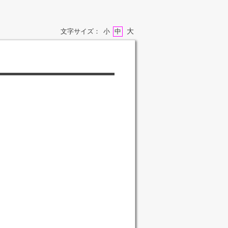
大
文字サイズ：
小
中