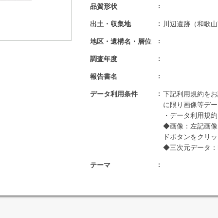
品質形状
出土・収集地
川辺遺跡（和歌山
地区・遺構名・層位
調査年度
報告書名
データ利用条件
下記利用規約をお
に限り画像等デー
・データ利用規約：http
◆画像：左記画像
ドボタンをクリッ
◆三次元データ：https
テーマ