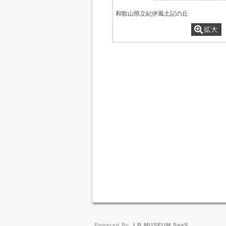
和歌山県立紀伊風土記の丘
拡大
Powered By
I.B.MUSEUM SaaS