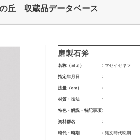
記の丘 収蔵品データベース
磨製石斧
名称（ヨミ）
マセイセキフ
指定年月日
法量（cm）
材質・技法
特色・解説・特記事項
資料群名
時代・時期
縄文時代晩期