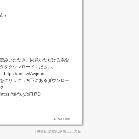
市）
読みいただき、同意いただける場合
タをダウンロードください。
s://onl.tw/Awjnnnr
をクリック→右下にあるダウンロー
ク
://skfb.ly/oFH7D
PageTop
和歌山県立紀伊風土記の丘