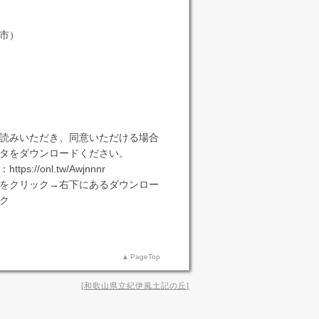
市）
読みいただき、同意いただける場合
タをダウンロードください。
s://onl.tw/Awjnnnr
をクリック→右下にあるダウンロー
ク
PageTop
和歌山県立紀伊風土記の丘