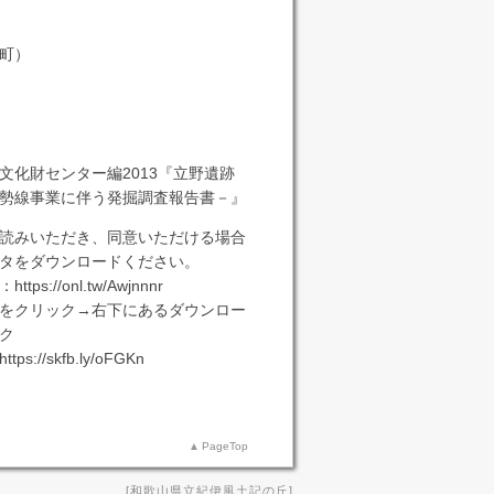
町）
文化財センター編2013『立野遺跡
勢線事業に伴う発掘調査報告書－』
読みいただき、同意いただける場合
タをダウンロードください。
s://onl.tw/Awjnnnr
をクリック→右下にあるダウンロー
ク
://skfb.ly/oFGKn
PageTop
和歌山県立紀伊風土記の丘