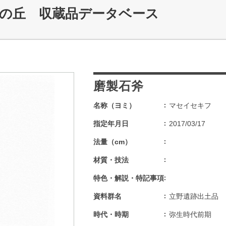
記の丘 収蔵品データベース
磨製石斧
名称（ヨミ）
マセイセキフ
指定年月日
2017/03/17
法量（cm）
材質・技法
特色・解説・特記事項
資料群名
立野遺跡出土品
時代・時期
弥生時代前期