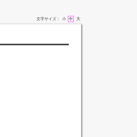
大
文字サイズ：
小
中