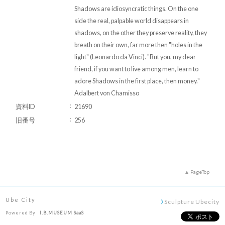
Shadows are idiosyncratic things. On the one
side the real, palpable world disappears in
shadows, on the other they preserve reality, they
breath on their own, far more then "holes in the
light" (Leonardo da Vinci). "But you, my dear
friend, if you want to live among men, learn to
adore Shadows in the first place, then money."
Adalbert von Chamisso
資料ID
21690
旧番号
256
PageTop
Ube City
Sculpture Ubecity
Powered By
I.B.MUSEUM SaaS