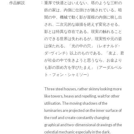
作品解説
重厚で快適とはいえない、塔のような三軒の
鉄の家は、内側に仕掛けが施されている。暗
闇の中、機械で動く影が屋根の内側に映し出
され、二次元的な線描を絶えず変化させる。
影とは特異な存在である。現実の触れること
のできる世界は失われるが、現実性や元の姿
は保たれる。「光の中の穴」（レオナルド･
ダ･ヴィンチ）以上のものである。「友よ、君
が社会の中で生きようと思うなら、お金より
も影の崇め方を学びたまえ」（アーダルベル
ト・フォン・シャミソー）
Three steel houses, rather skinny looking more
like towers, heavy and repelling, wait for other
utilisation. The moving shadows of the
luminaries are projected on the inner surface of
the roof and create constantly changing
graphical and two-dimensional drawings of the
celestial mechanic especially in the dark.