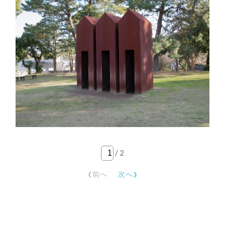
/
2
‹
›
前へ
次へ