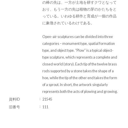
の棒の先は、一方が土地を耕すクワとなって
おり、もう一方の先は植物の芽のかたちをと
っている。いわゆる耕作と育成が一個の作品
に象徴されているわけである。
Open-air sculptures can be divided into three
categories – monument type, spatial formation
type, and object type. “Plow” is a typical object-
type sculpture, which represents a complete and
closed world (story). Each tip of the twelve brass
rods supported by a stone takes the shape of a
hoe, while the tip of the other end takes the form
of a sprout. In short, the artwork singularly
represents both the acts of plowing and growing.
資料ID
21545
旧番号
111