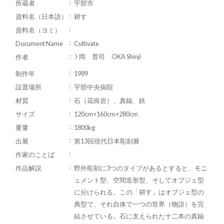
所蔵者
宇部市
資料名（日本語）
耕す
資料名（ヨミ）
Document Name
Cultivate
岡 普司 OKA Shinji
作者
制作年
1989
設置場所
宇部中央病院
材質
石（花崗岩）、真鍮、鉄
サイズ
120cm×160cm×280cm
重量
1800kg
出展
第13回現代日本彫刻展
作家のことば
作品解説
野外彫刻に3つのタイプがあるとすると、モニ
ュメント型、空間造形型、そしてオブジェ型
に分けられる。この「耕す」はオブジェ型の
典型で、それ自体で一つの世界（物語）を完
結させている。石に支えられた十二本の真鍮