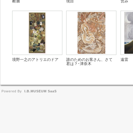
断層
境目
営み
境野一之のアトリエのドア
誰のためのお客さん、さて
遠雷
君は？･津奈木
Powered By
I.B.MUSEUM SaaS