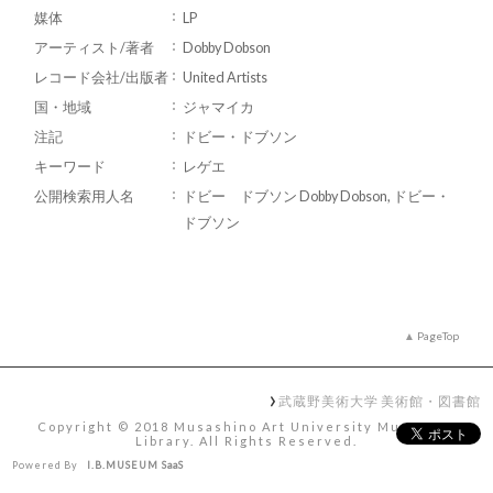
媒体
LP
アーティスト/著者
Dobby Dobson
レコード会社/出版者
United Artists
国・地域
ジャマイカ
注記
ドビー・ドブソン
キーワード
レゲエ
公開検索用人名
ドビー ドブソン Dobby Dobson, ドビー・
ドブソン
PageTop
武蔵野美術大学 美術館・図書館
Copyright © 2018 Musashino Art University Museum &
Library. All Rights Reserved.
Powered By
I.B.MUSEUM SaaS