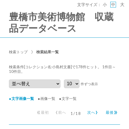
大
文字サイズ：
小
中
豊橋市美術博物館 収蔵
品データベース
検索トップ
検索結果一覧
検索条件[コレクション名:小島村文書]で178件ヒット
。 1件目～
10件目
。
件ずつ表示
文字画像一覧
画像一覧
文字一覧
«
‹
›
»
最初
前へ
次へ
最後
1
/
18