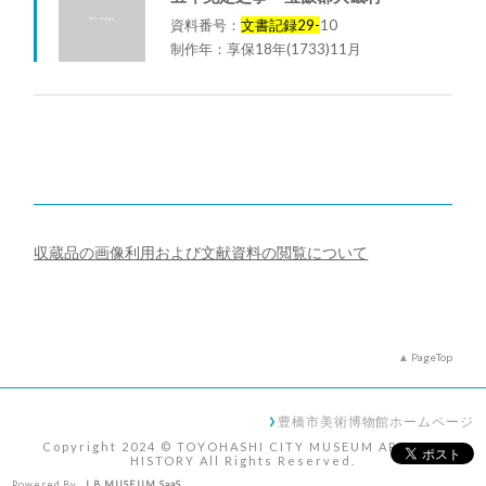
資料番号：
文書記録29-
10
制作年：享保18年(1733)11月
収蔵品の画像利用および文献資料の閲覧について
PageTop
豊橋市美術博物館ホームページ
Copyright 2024 © TOYOHASHI CITY MUSEUM ART AND
HISTORY All Rights Reserved.
Powered By
I.B.MUSEUM SaaS