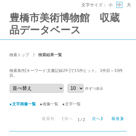
大
文字サイズ：
小
中
豊橋市美術博物館 収蔵
品データベース
検索トップ
検索結果一覧
検索条件[キーワード:文書記録29-]で15件ヒット
。 1件目～10件
目
。
件ずつ表示
文字画像一覧
画像一覧
文字一覧
«
‹
›
»
最初
前へ
次へ
最後
1
/
2