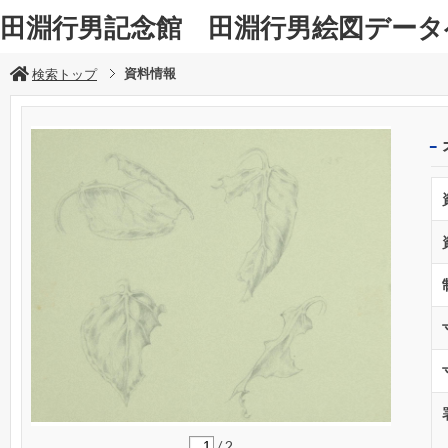
田淵行男記念館 田淵行男絵図データ
資料情報
検索トップ
/
2