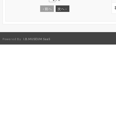
‹
前へ
次へ
›
Powered By
I.B.MUSEUM SaaS