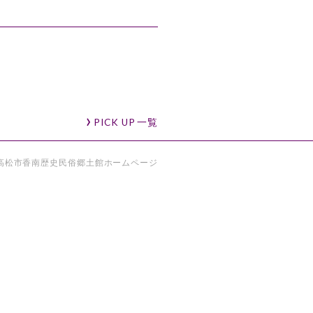
PICK UP
一覧
高松市香南歴史民俗郷土館ホームページ