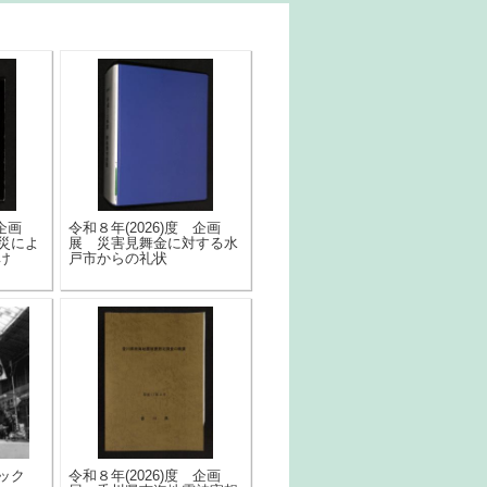
企画
令和８年(2026)度 企画
災によ
展 災害見舞金に対する水
け
戸市からの礼状
ブック
令和８年(2026)度 企画