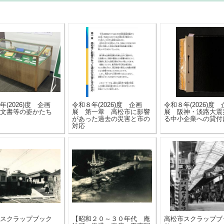
年(2026)度 企画
令和８年(2026)度 企画
令和８年(2026)度 
文書等の姿かたち
展 第一章 高松市に影響
展 阪神・淡路大震
があった過去の災害と市の
る中小企業への貸付
対応
市スクラップブック
【昭和２０～３０年代 庵
高松市スクラップ