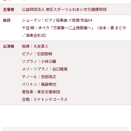
主催者
公益財団法人 港区スポーツふれあい文化健康財団
曲目
シューマン：ピアノ協奏曲 イ短調 作品54
千住 明：オペラ「万葉集～二上挽歌編～」（台本：黛 まどか
／演奏会形式）
出演者
指揮：大友直人
ピアノ：石田啓明
ソプラノ：小林沙羅
メゾ・ソプラノ：谷口睦美
テノール：吉田浩之
バリトン：福島明也
管弦楽：東京交響楽団
合唱：ミナトシテコーラス