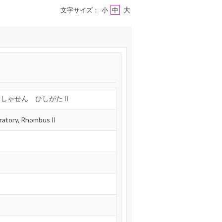
大
文字サイズ：
小
中
るしゃせん ひしがたⅡ
yratory, RhombusⅡ