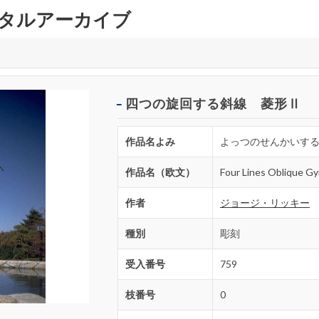
タルアーカイブ
四つの旋回する斜線 菱形Ⅱ
作品名よみ
よっつのせんかいす
作品名（欧文）
Four Lines Oblique G
作者
ジョージ・リッキー
種別
彫刻
受入番号
759
枝番号
0