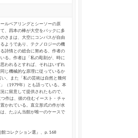
ボールベアリングとシーソーの原
って、四本の棒が大空をバックに多
そのさまは、大空にコンパスが自由
けるようであり、テクノロジーの機
せる詩情との総合に努める、作者の
ている。作者は「私の彫刻が、時に
に思われるとすれば、それはいずれ
、同じ機械的な原理に従っているか
と言い、また「私の芸術は自然と幾何
」（1979年）とも語っている。本
状況に留意して提供されたもので、
立つ作は、彼の住むイースト・チャ
に置かれている。直立形式の作が水
のは、たぶん当館が唯一のケースで
館コレクション選』、p. 168