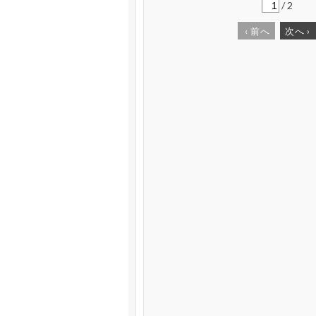
/
2
‹
前へ
次へ
›