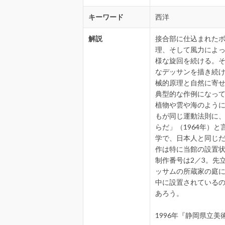
キーワード
西洋
解説
接合部に仕込まれた
理、そして風力によ
様な旋回を続ける。
なデッサンを描き続
械的原理と自然に寄
典型的な作例になっ
植物や雲や海のよう
もが同じ運動法則に
らだ」（1964年）
学で、日本人と同じだ
作は特に当館の設置
制作番号は2／3。先
ッサムの所蔵家の庭
中に設置されている
あろう。
1996年『静岡県立美術