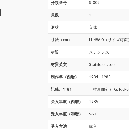
分類番号
S-009
員数
1
形状
立体
寸法（cm）
H. 686.0（サイズ可
材質
ステンレス
材質英文
Stainless steel
制作年（西暦）
1984 - 1985
記銘、年紀
（柱裏面刻） G. Rickey
受入年度（西暦）
1985
受入年度（和暦）
S60
受入方法
購入