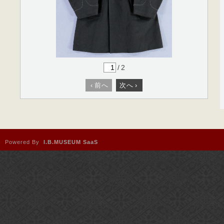
/
2
‹
前へ
次へ
›
Powered By
I.B.MUSEUM SaaS