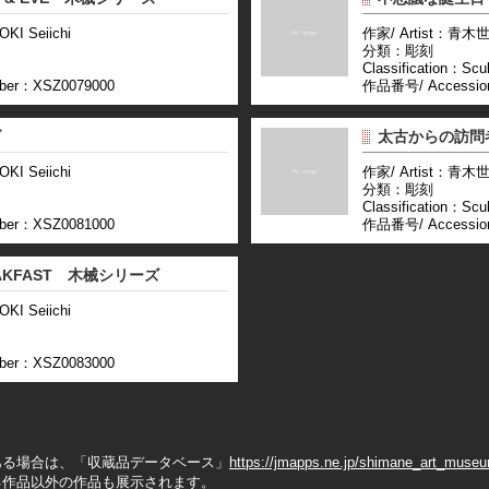
I Seiichi
作家/ Artist：青木世
分類：彫刻
Classification：Scul
ber：XSZ0079000
作品番号/ Accessio
ズ
太古からの訪問
I Seiichi
作家/ Artist：青木世
分類：彫刻
Classification：Scul
ber：XSZ0081000
作品番号/ Accessio
AKFAST 木械シリーズ
I Seiichi
ber：XSZ0083000
る場合は、「収蔵品データベース」
https://jmapps.ne.jp/shimane_art_muse
る作品以外の作品も展示されます。