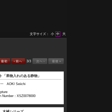
大
文字サイズ：
小
中
3
/
3
«
最初
‹
前へ
次へ
›
最後
»
ト「果物入れのある静物」
一 AOKI Seiichi
pture
n Number：XSZ0078000
 木械シリーズ