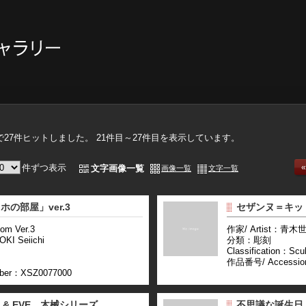
で27件ヒット
しました
。 21件目～27件目
を表示しています
。
件ずつ表示
文字画像一覧
画像一覧
文字一覧
の部屋」ver.3
セザンヌ＝キッ
om Ver.3
作家/ Artist：青木世
I Seiichi
分類：彫刻
Classification：Scul
作品番号/ Accessio
ber：XSZ0077000
 & EVE 木械シリーズ
不思議な誕生日