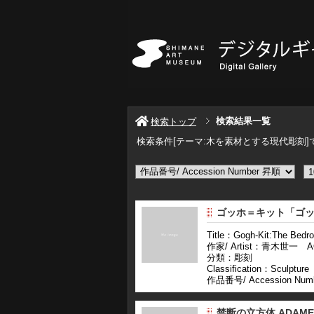
検索結果一覧
検索トップ
検索条件[テーマ:木を素材とする現代彫刻]
ゴッホ＝キット「ゴッホ
Title：Gogh-Kit:The Bedro
作家/ Artist：青木世一 AOK
分類：彫刻
Classification：Sculpture
作品番号/ Accession Num
禁断の立方体 ADAME