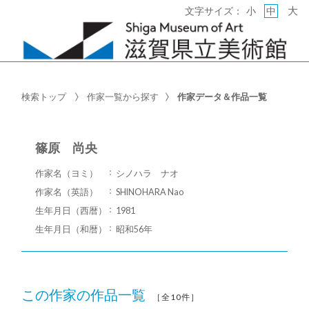
大
文字サイズ：
小
中
検索トップ
作家一覧から探す
作家データ＆作品一覧
篠原 尚央
作家名（ヨミ）
シノハラ ナオ
作家名（英語）
SHINOHARA Nao
生年月日（西暦）
1981
生年月日（和暦）
昭和56年
この作家の作品一覧
［全10件］