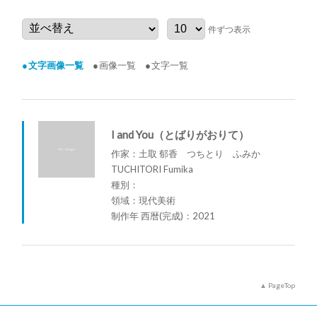
件ずつ表示
文字画像一覧
画像一覧
文字一覧
I and You（とばりがおりて）
作家：土取 郁香 つちとり ふみか
TUCHITORI Fumika
種別：
領域：現代美術
制作年 西暦(完成)：2021
PageTop