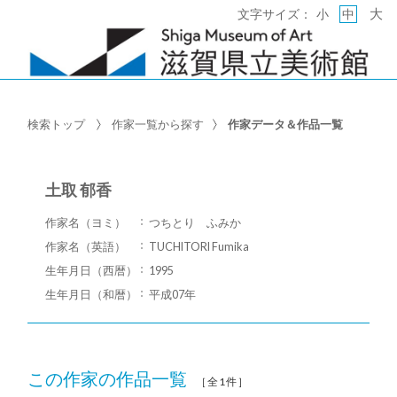
大
文字サイズ：
小
中
検索トップ
作家一覧から探す
作家データ＆作品一覧
土取 郁香
作家名（ヨミ）
つちとり ふみか
作家名（英語）
TUCHITORI Fumika
生年月日（西暦）
1995
生年月日（和暦）
平成07年
この作家の作品一覧
［全1件］