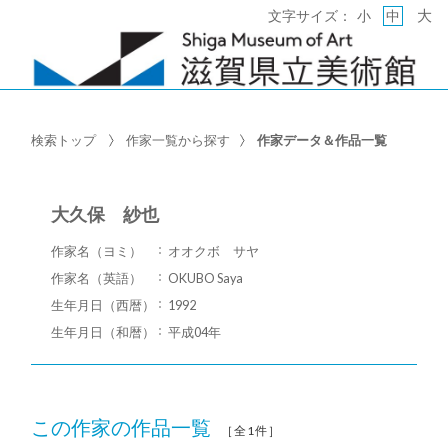
大
文字サイズ：
小
中
検索トップ
作家一覧から探す
作家データ＆作品一覧
大久保 紗也
作家名（ヨミ）
オオクボ サヤ
作家名（英語）
OKUBO Saya
生年月日（西暦）
1992
生年月日（和暦）
平成04年
この作家の作品一覧
［全1件］