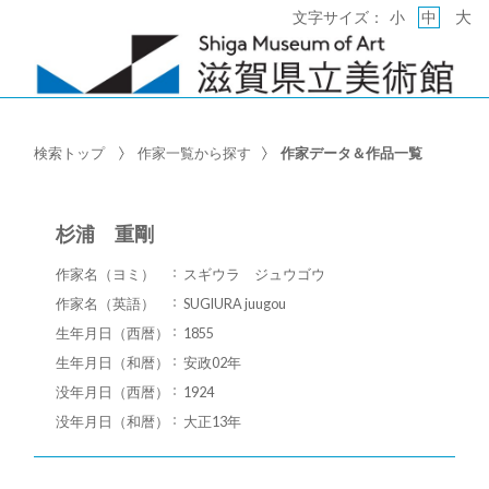
大
文字サイズ：
小
中
検索トップ
作家一覧から探す
作家データ＆作品一覧
杉浦 重剛
作家名（ヨミ）
スギウラ ジュウゴウ
作家名（英語）
SUGIURA juugou
生年月日（西暦）
1855
生年月日（和暦）
安政02年
没年月日（西暦）
1924
没年月日（和暦）
大正13年