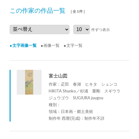
この作家の作品一覧
［全1件］
件ずつ表示
文字画像一覧
画像一覧
文字一覧
富士山図
作家：疋田 春湖 ヒキタ シュンコ
HIKITA Shunko／杉浦 重剛 スギウラ
ジュウゴウ SUGIURA juugou
種別：
領域：日本画・郷土美術
制作年 西暦(完成)：制作年不詳