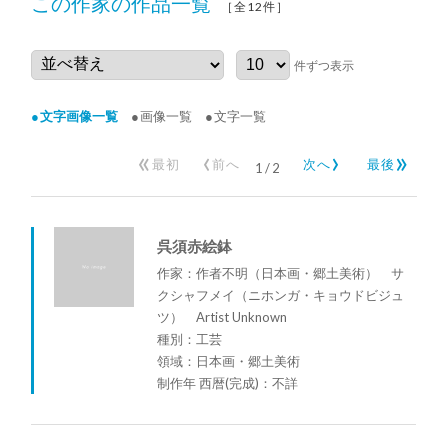
この作家の作品一覧
［全12件］
件ずつ表示
文字画像一覧
画像一覧
文字一覧
«
‹
›
»
最初
前へ
次へ
最後
1
/
2
呉須赤絵鉢
作家：作者不明（日本画・郷土美術） サ
クシャフメイ（ニホンガ・キョウドビジュ
ツ） Artist Unknown
種別：工芸
領域：日本画・郷土美術
制作年 西暦(完成)：不詳