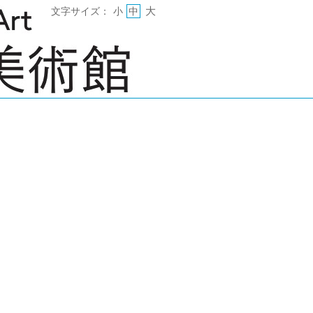
大
文字サイズ：
小
中