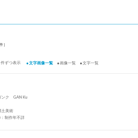
件］
件ずつ表示
文字画像一覧
画像一覧
文字一覧
ンク GAN Ku
郷土美術
成)：制作年不詳