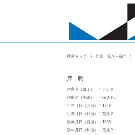
検索トップ
作家一覧から探す
岸 駒
作家名（ヨミ）
ガンク
作家名（英語）
GAN Ku
生年月日（西暦）
1749
生年月日（和暦）
寛延 2
没年月日（西暦）
1838
没年月日（和暦）
天保 9