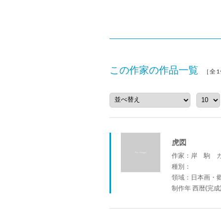
この作家の作品一覧
［全1
虎図
作家：岸 駒 ガ
種別：
領域：日本画・
制作年 西暦(完