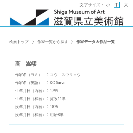
大
文字サイズ：
小
中
検索トップ
作家一覧から探す
作家データ＆作品一覧
高 嵩嵺
作家名（ヨミ）
コウ スウリョウ
作家名（英語）
KO Suryo
生年月日（西暦）
1799
生年月日（和暦）
寛政11年
没年月日（西暦）
1875
没年月日（和暦）
明治8年