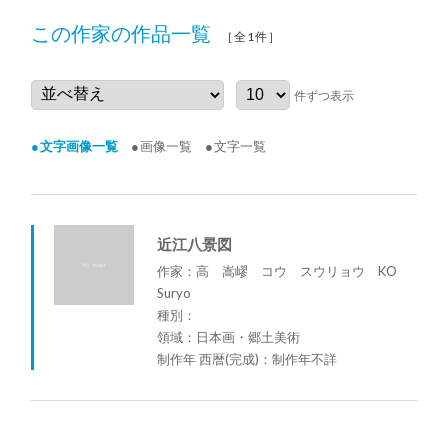
この作家の作品一覧
［全1件］
件ずつ表示
文字画像一覧
画像一覧
文字一覧
近江八景図
作家：高 嵩嵺 コウ スウリョウ KO
Suryo
種別：
領域：日本画・郷土美術
制作年 西暦(完成)：制作年不詳