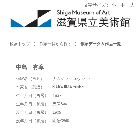
大
文字サイズ：
小
中
検索トップ
作家一覧から探す
作家データ＆作品一覧
中島 有章
作家名（ヨミ）
ナカジマ ユウショウ
作家名（英語）
NAKAJIMA Yushou
生年月日（西暦）
1837
生年月日（和暦）
天保8年
没年月日（西暦）
1905
没年月日（和暦）
明治38年