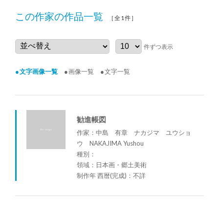
この作家の作品一覧
［全1件］
件ずつ表示
文字画像一覧
画像一覧
文字一覧
勧進帳図
作家：中島 有章 ナカジマ ユウショ
ウ NAKAJIMA Yushou
種別：
領域：日本画・郷土美術
制作年 西暦(完成)：不詳