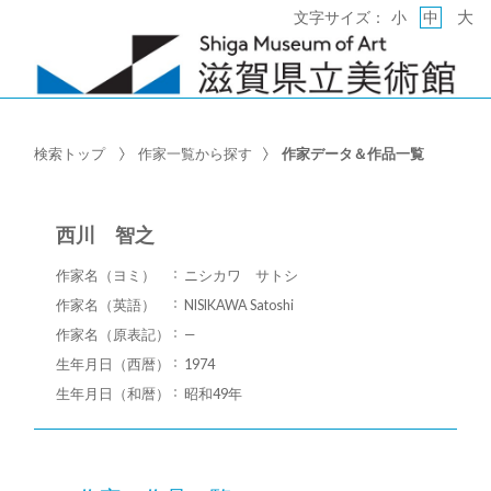
大
文字サイズ：
小
中
検索トップ
作家一覧から探す
作家データ＆作品一覧
西川 智之
作家名（ヨミ）
ニシカワ サトシ
作家名（英語）
NISIKAWA Satoshi
作家名（原表記）
—
生年月日（西暦）
1974
生年月日（和暦）
昭和49年