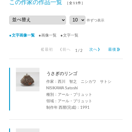
この作家の作品一覧
［全11件］
件ずつ表示
文字画像一覧
画像一覧
文字一覧
«
‹
›
»
最初
前へ
次へ
最後
1
/
2
うさぎのリンゴ
作家：西川 智之 ニシカワ サトシ
NISIKAWA Satoshi
種別：アール・ブリュット
領域：アール・ブリュット
制作年 西暦(完成)：1991