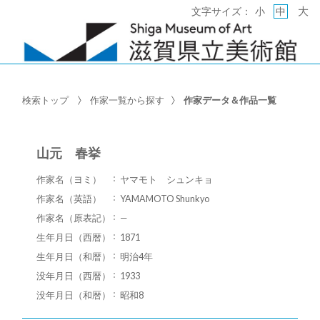
大
文字サイズ：
小
中
検索トップ
作家一覧から探す
作家データ＆作品一覧
山元 春挙
作家名（ヨミ）
ヤマモト シュンキョ
作家名（英語）
YAMAMOTO Shunkyo
作家名（原表記）
—
生年月日（西暦）
1871
生年月日（和暦）
明治4年
没年月日（西暦）
1933
没年月日（和暦）
昭和8