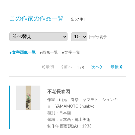
この作家の作品一覧
［全87件］
件ずつ表示
文字画像一覧
画像一覧
文字一覧
«
‹
›
»
最初
前へ
次へ
最後
1
/
9
不老長春図
作家：山元 春挙 ヤマモト シュンキ
ョ YAMAMOTO Shunkyo
種別：日本画
領域：日本画・郷土美術
制作年 西暦(完成)：1933