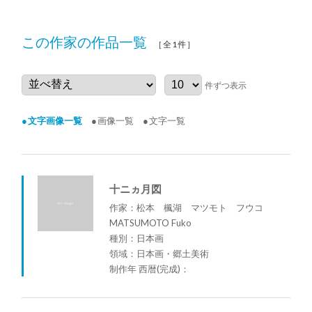
この作家の作品一覧
［全1件］
件ずつ表示
文字画像一覧
画像一覧
文字一覧
十ニヵ月図
作家：松本 楓湖 マツモト フウコ
MATSUMOTO Fuko
種別：日本画
領域：日本画・郷土美術
制作年 西暦(完成)：