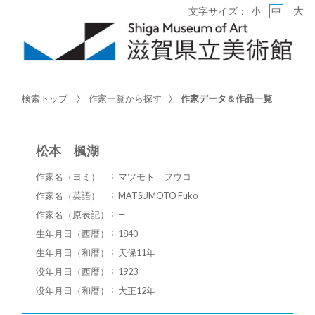
大
文字サイズ：
小
中
検索トップ
作家一覧から探す
作家データ＆作品一覧
松本 楓湖
作家名（ヨミ）
マツモト フウコ
作家名（英語）
MATSUMOTO Fuko
作家名（原表記）
—
生年月日（西暦）
1840
生年月日（和暦）
天保11年
没年月日（西暦）
1923
没年月日（和暦）
大正12年