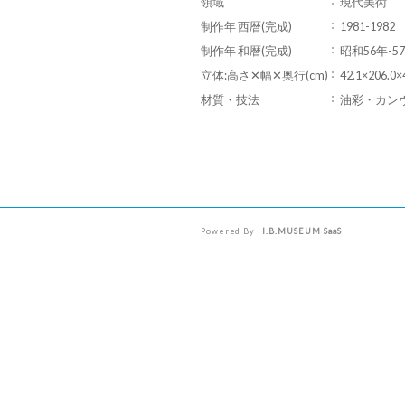
領域
現代美術
制作年 西暦(完成)
1981-1982
制作年 和暦(完成)
昭和56年-5
立体:高さ✕幅✕奥行(cm)
42.1×206.0×
材質・技法
油彩・カン
Powered By
I.B.MUSEUM SaaS