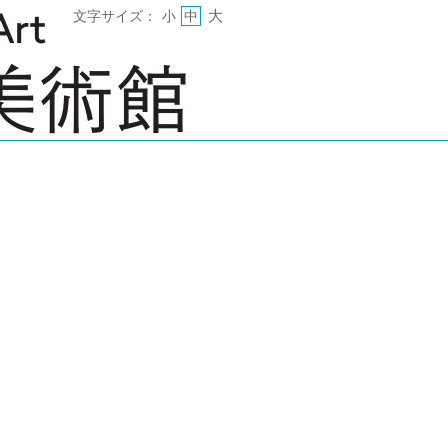
大
文字サイズ：
小
中